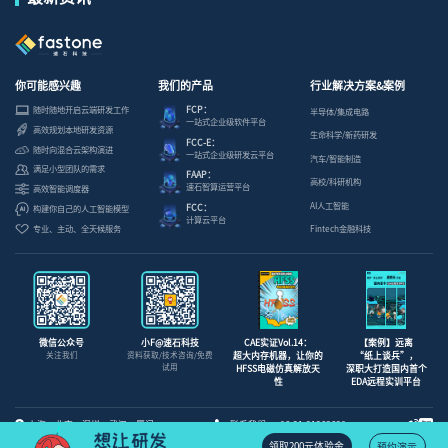
你可能感兴趣
我们的产品
行业解决方案&案例
FCP：
随时随地开启云端研发工作
半导体/集成电路
一站式企业级软件平台
高效规划本地研发资源
生命科学/新药研发
FCC-E：
随时向混合云架构演进
一站式企业级研发云平台
汽车/智能制造
满足小型团队的需求
FAAP：
高校/科研机构
速石智算运营平台
高效智能调度器
AI人工智能
FCC：
构建你自己的人工智能模型
计算云平台
专业、主动、全天候服务
Fintech金融科技
微信公众号
小F@速石科技
CAE实证Vol.14：
【案例】远离
关注我们
资料获取/技术咨询/免费
超大内存机器，让你的
“纸上谈兵”，
试用
HFSS电磁仿真解放天
深职大打造国内首个
性
EDA远程实训平台
上海 · 北京 · 深圳 · 武汉 · 厦门
联系我们：
+86-21-31263638
领取200元体验金
预约演示