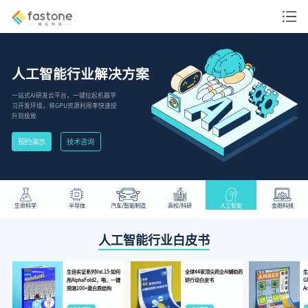
人工智能行业解决方案
一站式AI研发云平台，一键拉起机器学
习开发环境，将GPU资源利用率快速提
升到极致
预约演示
技术咨询
生命科学
半导体
汽车/智能制造
高校/科研
人工智能
金融科技
人工智能行业白皮书
生信实证系列Vol.15:如何
全球44家顶尖药企AI辅助药
生
用AlphaFold2，啪，一键
研行动白皮书
G
预测100+蛋白质结构
A