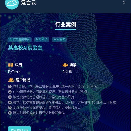
一站式端到端AI研发云平台
混合云
场景说明
天级别一站式快速交付端到端云平台
AI计算、MLOps研发环境全覆盖
混合云AI研发平台解决方案
行业案例
场景说明
本地AI/MLOps研发环境自动结合云资源
AI学习训练平台
生命科学
生物医药
支持业务动态扩展、资源动态扩展
某高校AI实验室
全面满足企业多业务并行计算需求
应用
场景
PyTorch
AI计算
客户挑战
单机训练，本地多台机器无法进行统一管理，资源利用率低
1
GPU资源分散，只能单机使用，难以进行分布式训练
2
缺乏资源使用管理流程，日常使用基本靠抢
3
相关产品
FCC-E 通用C区
Sirius
模型、数据集和镜像散落在单机上，没有统一的平台管理，维护工作繁琐
4
Fsched
训练任务环境配置复杂、费时费力，移植难度高
5
预约演示
服务支持
CSM
难以对训练效果进行评估分析和调优
6
查看案例详情